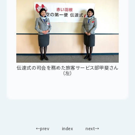
伝達式の司会を務めた旅客サービス部甲斐さん
（左）
←prev
index
next→