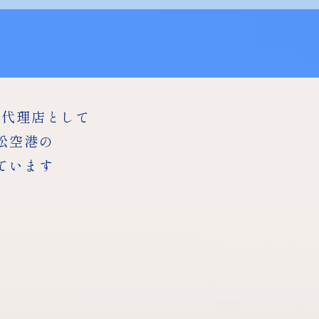
総代理店として
松空港の
ています