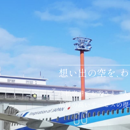
想い出の空を
わ
、
小松空港でお客さま一人
品質の高いサービスの提