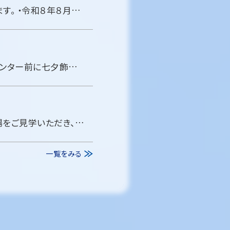
いつもご利用いただき、ありがとうございます。下記の日時にメンテナンスを実施します。 ・令和８年８月 ５日（水） ０：００ ～ ５：３０ ・令和８年８月１９日（水） ０：００ ～ ５：３０ メンテナンス中は、ホームページを […]
7月1日～7日まで、小松空港でANAと共同で七夕イベントを開催しました。ANAカウンター前に七夕飾りで装飾した笹と短冊を用意し、小松空港を利用されたお客さまに願い事を書いた短冊を飾りつけていただきました。願いを込めた色と […]
この度、グランドハンドリング職場見学会を下記のとおり開催いたします。実際の現場をご見学いただき、業務内容や職場の雰囲気を知っていただける機会となっております。 ぜひご参加ください。 ■開催日程 ・7月31日（金）・8月1 […]
一覧をみる