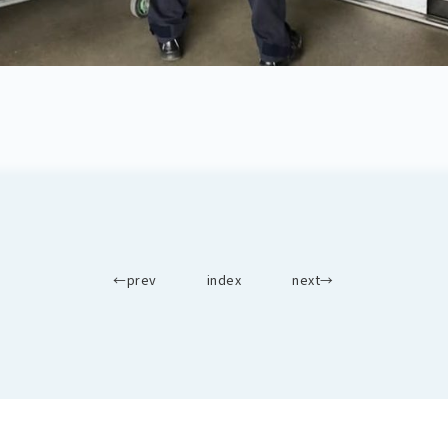
←prev
index
next→